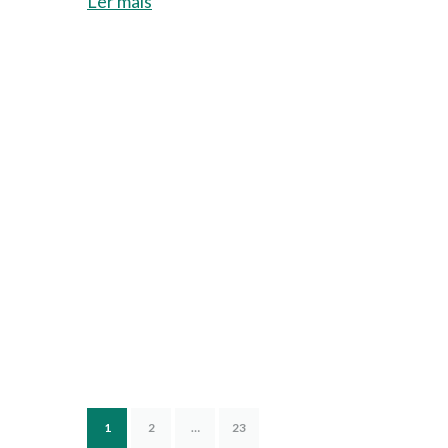
Ler mais
1
2
…
23