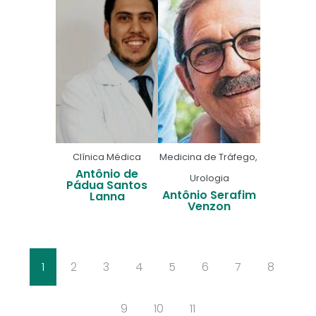
Clínica Médica
Medicina de Tráfego
,
Antônio de
Urologia
Pádua Santos
Antônio Serafim
Lanna
Venzon
1
2
3
4
5
6
7
8
9
10
11