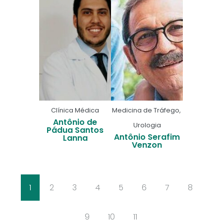
Clínica Médica
Medicina de Tráfego
,
Antônio de
Urologia
Pádua Santos
Antônio Serafim
Lanna
Venzon
1
2
3
4
5
6
7
8
9
10
11