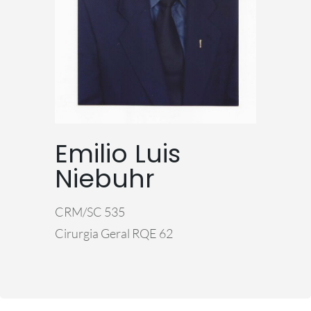
Emilio Luis
Niebuhr
CRM/SC 535
Cirurgia Geral RQE 62