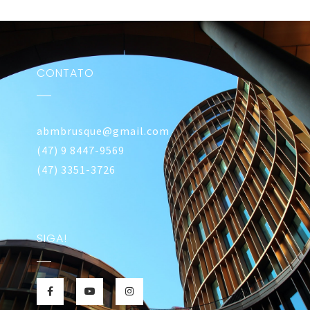
CONTATO
abmbrusque@gmail.com
(47) 9 8447-9569
(47) 3351-3726
SIGA!