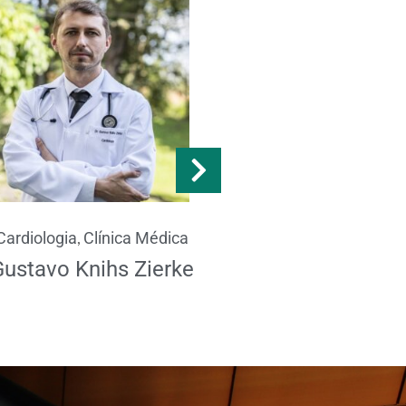
Pediatria
,
Cardiologia
Clínica Médica
Daniela Oliveir
Gustavo Knihs Zierke
Forno Maest